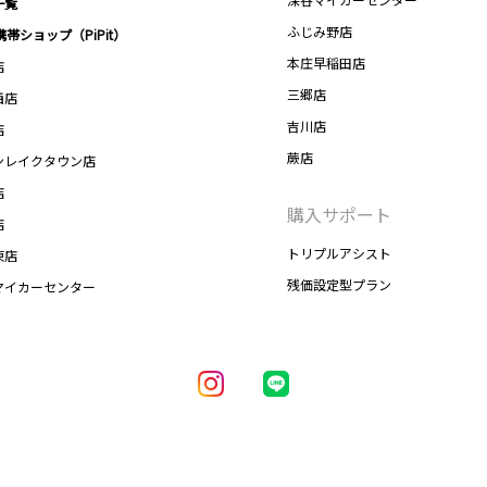
一覧
ふじみ野店
携帯ショップ（PiPit）
本庄早稲田店
店
三郷店
西店
吉川店
店
蕨店
ンレイクタウン店
店
購入サポート
店
トリプルアシスト
東店
残価設定型プラン
マイカーセンター