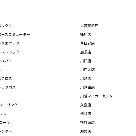
ボックス
大宮天沼店
エースコミューター
桶川店
シスエポック
春日部店
シストラック
加須店
シスバン
川口店
ス
川口北店
スクロス
川越店
ーラクロス
川越西店
川越マイカーセンター
Xツーリング
久喜店
リス
熊谷店
カローラ
熊谷南店
ランダー
鴻巣店