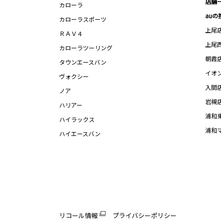
店舗
カローラ
auの
カローラスポーツ
上尾
ＲＡＶ４
上尾
カローラツーリング
朝霞
タウンエースバン
イオ
ヴォクシー
入間
ノア
岩槻
ハリアー
浦和
ハイラックス
浦和
ハイエースバン
リコール情報
プライバシーポリシー