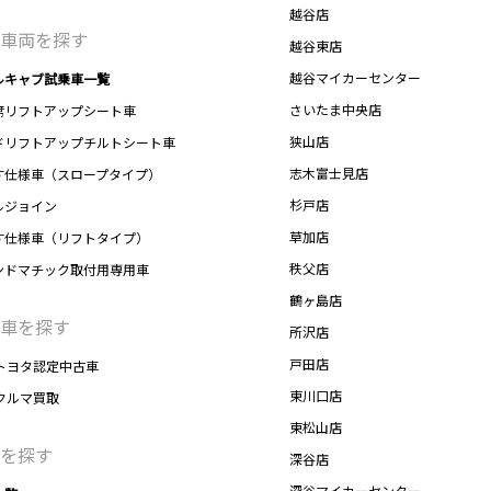
越谷店
車両を探す
越谷東店
越谷マイカーセンター
ルキャブ試乗車一覧
さいたま中央店
席リフトアップシート車
狭山店
ドリフトアップチルトシート車
志木富士見店
す仕様車（スロープタイプ）
杉戸店
ルジョイン
草加店
す仕様車（リフトタイプ）
秩父店
ンドマチック取付用専用車
鶴ヶ島店
車を探す
所沢店
戸田店
トヨタ認定中古車
東川口店
クルマ買取
東松山店
を探す
深谷店
深谷マイカーセンター