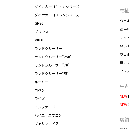
ダイナカーゴ１トンシリーズ
福祉
ダイナカーゴ２トンシリーズ
ウェ
GR86
助手
プリウス
サイ
MIRAI
車い
ランドクルーザー
ウェ
ランドクルーザー“250”
車い
ランドクルーザー“70”
フレ
ランドクルーザー“FJ”
ルーミー
中古
コペン
NEW
ライズ
NEW
アルファード
ハイエースワゴン
店舗
ヴェルファイア