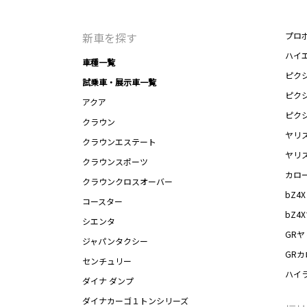
新車を探す
プロ
ハイ
車種一覧
ピク
試乗車・展示車一覧
ピク
アクア
ピク
クラウン
ヤリ
クラウンエステート
ヤリ
クラウンスポーツ
カロ
クラウンクロスオーバー
bZ4X
コースター
bZ4
シエンタ
GRヤ
ジャパンタクシー
GR
センチュリー
ハイ
ダイナ ダンプ
ダイナカーゴ１トンシリーズ