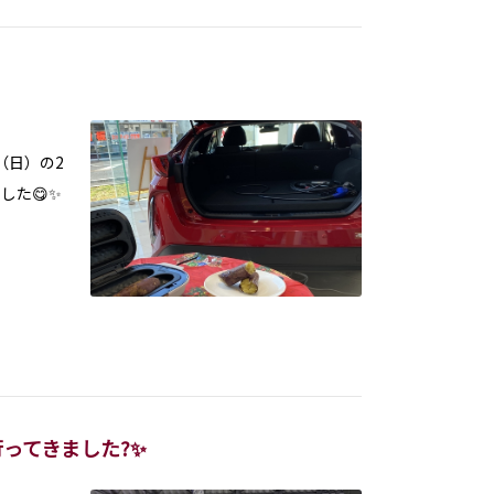
（日）の2
した😋✨
ってきました?✨