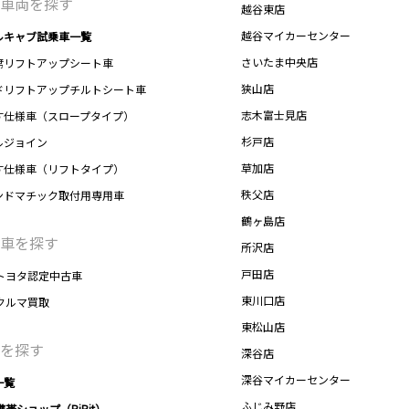
車両を探す
越谷東店
越谷マイカーセンター
ルキャブ試乗車一覧
さいたま中央店
席リフトアップシート車
狭山店
ドリフトアップチルトシート車
志木富士見店
す仕様車（スロープタイプ）
杉戸店
ルジョイン
草加店
す仕様車（リフトタイプ）
秩父店
ンドマチック取付用専用車
鶴ヶ島店
車を探す
所沢店
戸田店
トヨタ認定中古車
東川口店
クルマ買取
東松山店
を探す
深谷店
深谷マイカーセンター
一覧
ふじみ野店
携帯ショップ（PiPit）