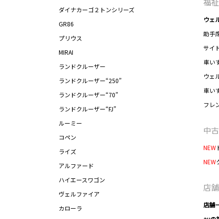
福祉
ダイナカーゴ２トンシリーズ
ウェ
GR86
助手
プリウス
サイ
MIRAI
車い
ランドクルーザー
ウェ
ランドクルーザー“250”
車い
ランドクルーザー“70”
フレ
ランドクルーザー“FJ”
ルーミー
中古
コペン
NEW
ライズ
NEW
アルファード
ハイエースワゴン
店舗
ヴェルファイア
店舗
カローラ
auの