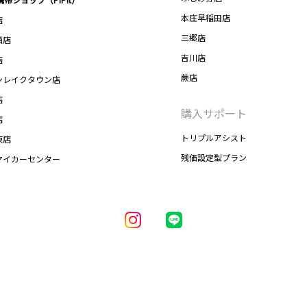
本庄早稲田店
店
三郷店
西店
吉川店
店
蕨店
ンレイクタウン店
店
購入サポート
店
トリプルアシスト
東店
残価設定型プラン
マイカーセンター