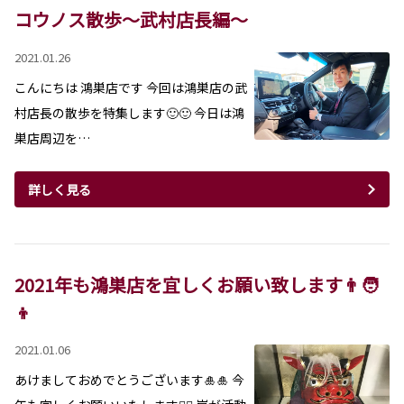
コウノス散歩～武村店長編～
2021.01.26
こんにちは 鴻巣店です 今回は鴻巣店の武
村店長の散歩を特集します🙂🙂 今日は鴻
巣店周辺を…
詳しく見る
2021年も鴻巣店を宜しくお願い致します👨🧑
👦
2021.01.06
あけましておめでとうございます🎍🎍 今