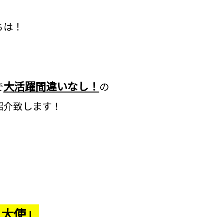
ちは！
大活躍間違いなし！
で
の
紹介致します！
く大使」