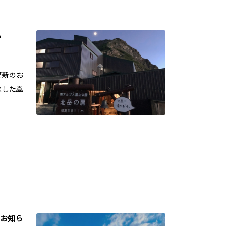
️
更新のお
した🙇
のお知ら