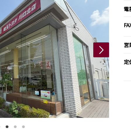
電
FA
営
定