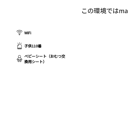
この環境ではma
WiFi
子供110番
ベビーシート（おむつ交
換用シート）