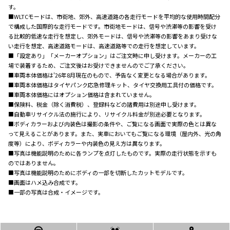
す。
■WLTCモードは、市街地、郊外、高速道路の各走行モードを平均的な使用時間配分
で構成した国際的な走行モードです。市街地モードは、信号や渋滞等の影響を受け
る比較的低速な走行を想定し、郊外モードは、信号や渋滞等の影響をあまり受けな
い走行を想定、高速道路モードは、高速道路等での走行を想定しています。
■「設定あり」「メーカーオプション」はご注文時に申し受けます。メーカーの工
場で装着するため、ご注文後はお受けできませんのでご了承ください。
■車両本体価格は'26年8月現在のもので、予告なく変更となる場合があります。
■車両本体価格はタイヤパンク応急修理キット、タイヤ交換用工具付の価格です。
■車両本体価格にはオプション価格は含まれていません。
■保険料、税金（除く消費税）、登録料などの諸費用は別途申し受けます。
■自動車リサイクル法の施行により、リサイクル料金が別途必要となります。
■ボディカラーおよび内装色は撮影の条件や、ご覧になる画面で実際の色とは異な
って見えることがあります。また、実車においてもご覧になる環境（屋内外、光の角
度等）により、ボディカラーや内装色の見え方は異なります。
■写真は機能説明のために各ランプを点灯したものです。実際の走行状態を示すも
のではありません。
■写真は機能説明のためにボディの一部を切断したカットモデルです。
■画面はハメ込み合成です。
■一部の写真は合成・イメージです。