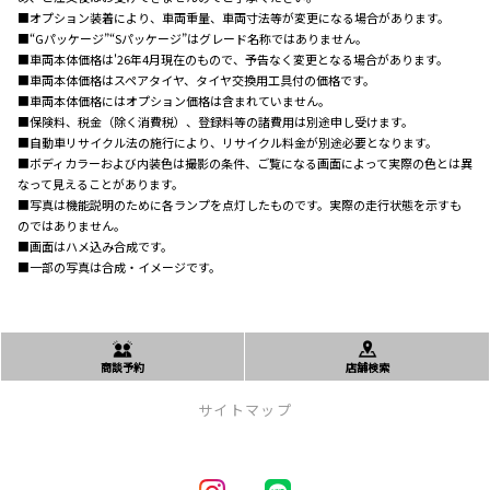
■オプション装着により、車両重量、車両寸法等が変更になる場合があります。
■“Gパッケージ”“Sパッケージ”はグレード名称ではありません。
■車両本体価格は'26年4月現在のもので、予告なく変更となる場合があります。
■車両本体価格はスペアタイヤ、タイヤ交換用工具付の価格です。
■車両本体価格にはオプション価格は含まれていません。
■保険料、税金（除く消費税）、登録料等の諸費用は別途申し受けます。
■自動車リサイクル法の施行により、リサイクル料金が別途必要となります。
■ボディカラーおよび内装色は撮影の条件、ご覧になる画面によって実際の色とは異
なって見えることがあります。
■写真は機能説明のために各ランプを点灯したものです。実際の走行状態を示すも
のではありません。
■画面はハメ込み合成です。
■一部の写真は合成・イメージです。
商談予約
店舗検索
サイトマップ
新車を探す