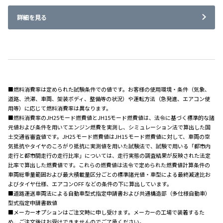
詳細を見る
■燃料消費率は定められた試験条件での値です。お客様の使用環境・条件（気象、
道路、渋滞、車両、架装ボディ、整備等の状況）や運転方法（急発進、エアコン使
用等）に応じて燃料消費率は異なります。
■燃料消費率のJH25モード燃費値とJH15モード燃費値は、法令に基づく標準的な諸
元値および条件を用いてエンジン燃費を実測し、シミュレーション法で算出した国
土交通省審査値です。JH25 モード燃費値はJH15 モード燃費値に対して、車両の空
気抵抗やタイヤのころがり抵抗に実測値を用いた試験法で、試験で用いる「都市内
走行と都市間走行の走行比率」については、走行実態の調査結果が反映された法定
比率で算出した燃費値です。これらの燃費値は法令で定められた燃費値計算条件の
車両総重量範囲および最大積載量区分ごとの標準諸元値・車型による最終減速比お
よびタイヤ仕様、エアコンOFF などの条件の下に算出しています。
■道路運送車両法による自動車型式指定申請書および共通構造部（多仕様自動車）
型式指定申請書数値
■メーカーオプションはご注文時に申し受けます。メーカーの工場で装着するた
め、ご注文後はお受けできませんのでご了承ください。