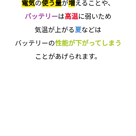
電気
の
使う量
が
増
えることや、
バッテリー
は
高温
に
弱い
ため
気温が上がる
夏
などは
バッテリーの
性能が下がってしまう
ことがあげられます。