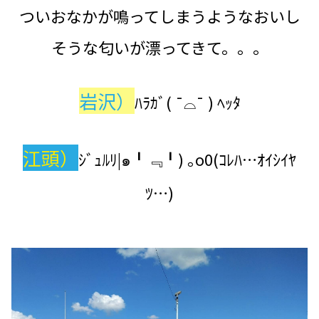
ついおなかが鳴ってしまうようなおいし
そうな匂いが漂ってきて。。。
岩沢）
ﾊﾗｶﾞ( ¯⌓¯ ) ﾍｯﾀ
江頭）
ｼﾞｭﾙﾘ
|๑╹﹃╹) ｡o0(ｺﾚﾊ…ｵｲｼｲﾔ
ﾂ…)