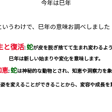
今年は巳年
というわけで、巳年の意味お調べしました
生と復活
蛇
:
が皮を脱ぎ捨てて生まれ変わるよ
巳年は新しい始まりや変化を意味します。
知恵
蛇
:
は神秘的な動物とされ、知恵や洞察力を象
は姿を変えることができることから、変容や成長を