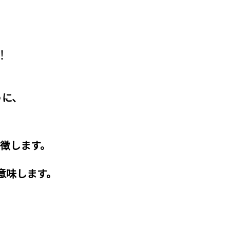
！
うに、
徴します。
意味します。