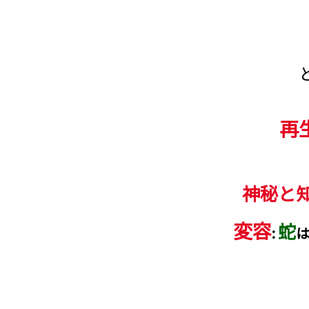
再
神秘と
変容
蛇
: