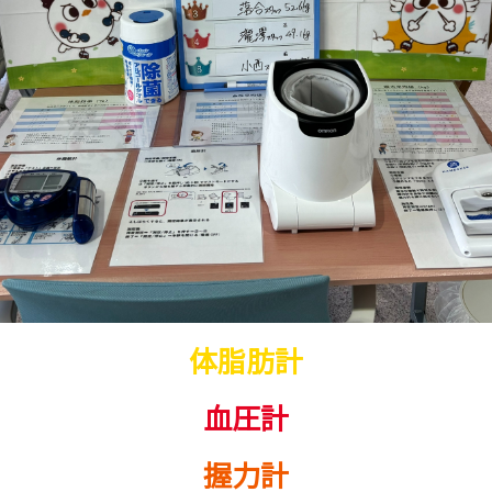
体脂肪計
血圧計
握力計