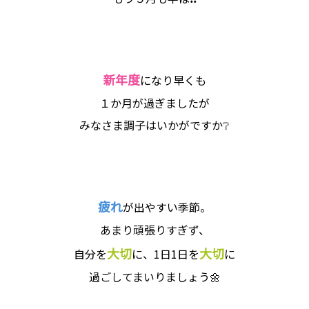
新年度
になり早くも
１か月が過ぎましたが
みなさま調子はいかがですか❔
疲れ
が出やすい季節。
あまり頑張りすぎず、
大切
大切
自分を
に、1日1日を
に
過ごしてまいりましょう🌼