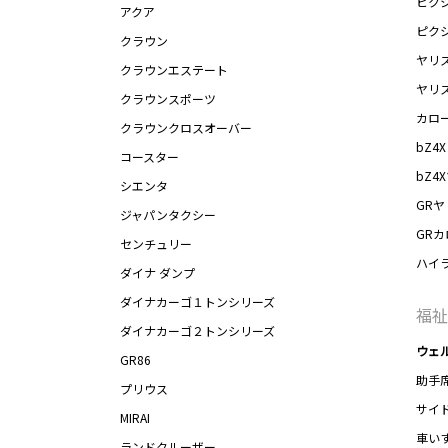
ピク
アクア
ピク
クラウン
ヤリ
クラウンエステート
ヤリ
クラウンスポーツ
カロ
クラウンクロスオーバー
bZ4X
コースター
bZ4
シエンタ
GRヤ
ジャパンタクシー
GR
センチュリー
ハイ
ダイナ ダンプ
ダイナカーゴ１トンシリーズ
福祉
ダイナカーゴ２トンシリーズ
ウェ
GR86
助手
プリウス
サイ
MIRAI
車い
ランドクルーザー