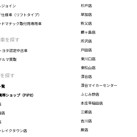
杉戸店
ルジョイン
草加店
す仕様車（リフトタイプ）
秩父店
ンドマチック取付用専用車
鶴ヶ島店
車を探す
所沢店
戸田店
トヨタ認定中古車
東川口店
クルマ買取
東松山店
を探す
深谷店
深谷マイカーセンター
一覧
ふじみ野店
携帯ショップ（PiPit）
本庄早稲田店
店
三郷店
西店
吉川店
店
蕨店
ンレイクタウン店