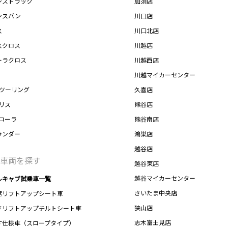
シストラック
加須店
シスバン
川口店
ス
川口北店
スクロス
川越店
ーラクロス
川越西店
川越マイカーセンター
Xツーリング
久喜店
リス
熊谷店
カローラ
熊谷南店
ランダー
鴻巣店
越谷店
車両を探す
越谷東店
越谷マイカーセンター
ルキャブ試乗車一覧
さいたま中央店
席リフトアップシート車
狭山店
ドリフトアップチルトシート車
志木富士見店
す仕様車（スロープタイプ）