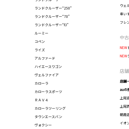
ウェ
ランドクルーザー“250”
車い
ランドクルーザー“70”
フレ
ランドクルーザー“FJ”
ルーミー
中古
コペン
NEW
ライズ
NEW
アルファード
ハイエースワゴン
店舗
ヴェルファイア
店舗
カローラ
auの
カローラスポーツ
上尾
ＲＡＶ４
上尾
カローラツーリング
朝霞
タウンエースバン
イオ
ヴォクシー