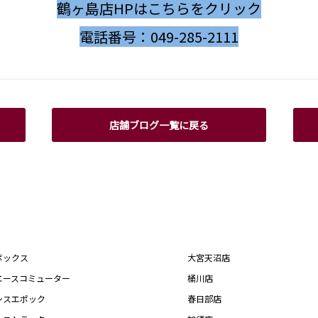
鶴ヶ島店HPはこちらをクリック
電話番号：049-285-2111
店舗ブログ一覧に戻る
ボックス
大宮天沼店
エースコミューター
桶川店
シスエポック
春日部店