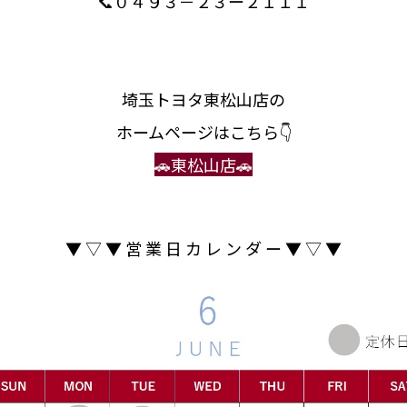
📞０４９３－２３ー２１１１
埼玉トヨタ東松山店の
ホームページはこちら👇
🚗東松山店🚗
▼ ▽ ▼ 営 業 日 カ レ ン ダ ー ▼ ▽ ▼