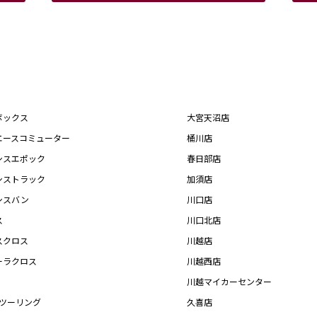
ボックス
大宮天沼店
エースコミューター
桶川店
シスエポック
春日部店
シストラック
加須店
シスバン
川口店
ス
川口北店
スクロス
川越店
ーラクロス
川越西店
川越マイカーセンター
Xツーリング
久喜店