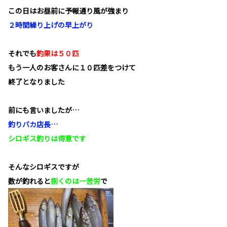
この日はお昼前に予報通り風が強まり
２時間繰り上げの早上がり
それでも
釣果は５０匹
もう一人のお客さんに１０匹差をつけて
終了となりました
前にも言いましたが…
釣りバカ店長…
シロギス釣りは得意です
そんなシロギスですが
数が釣れると
捌くのは一苦労
で