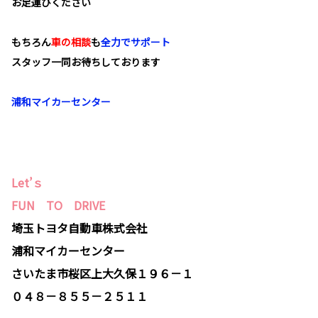
お足運びください
もちろん
車の相談
も
全力でサポート
スタッフ一同お待ちしております
浦和マイカーセンター
Let’ｓ
FUN TO DRIVE
埼玉トヨタ自動車株式会社
浦和マイカーセンター
さいたま市桜区上大久保１９６－１
０４８－８５５－２５１１