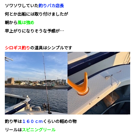
ソワソワしていた
釣りバカ店長
何とか出船には取り付けましたが
朝から
風は強め
早上がりになりそうな予感が…
シロギス釣り
の道具はシンプルです
釣り竿は
１６０ｃｍ
くらいの軽めの物
リールは
スピニングリール