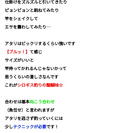
仕掛けをズルズルと引いてきたり
ピョンピョンと跳ねてみたり
竿をシェイクして
エサを震わしてみたり…
アタリはビックリするくらい強いです
【ブルッ！】
て感じ
サイズがいいと
竿持ってかれるんじゃないかって
思うくらいの激しさなんです
これが
シロギス釣りの醍醐味☆
合わせは基本
向こう合わせ
（魚任せ）と言われますが
アタリを逃さず釣っていくには
少し
テクニックが必要
です！