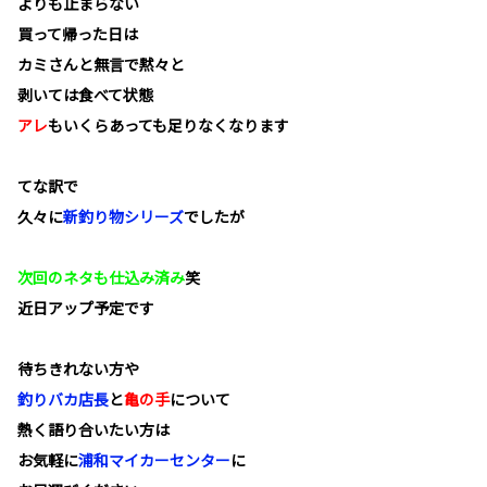
よりも止まらない
買って帰った日は
カミさんと無言で黙々と
剥いては食べて状態
アレ
もいくらあっても足りなくなります
てな訳で
久々に
新釣り物シリーズ
でしたが
次回のネタも仕込み済み
笑
近日アップ予定です
待ちきれない方や
釣りバカ店長
と
亀の手
について
熱く語り合いたい方は
お気軽に
浦和マイカーセンター
に