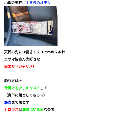
小型の天秤に
１５号のオモリ
天秤の先には長さ１２０ｃｍの２本針
エサは皆さん大好きな
虫エサ（ジャリメ）
釣り方は…
仕掛けを少しキャスト
して
（真下に落としてもＯＫ）
海底
まで落とす
シロギス
は
海底にいる魚
なので