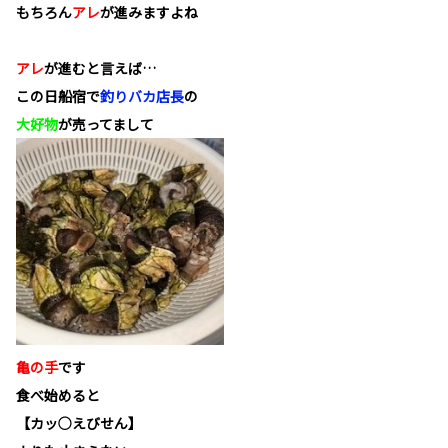
もちろん
アレ
が進みますよね
アレ
が進むと言えば…
この日船宿で
釣りバカ店長
の
大好物
が売ってまして
亀の手
です
食べ始めると
【カッ○えびせん】