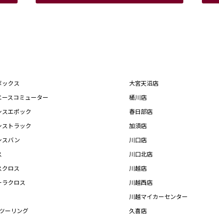
ボックス
大宮天沼店
エースコミューター
桶川店
シスエポック
春日部店
シストラック
加須店
シスバン
川口店
ス
川口北店
スクロス
川越店
ーラクロス
川越西店
川越マイカーセンター
Xツーリング
久喜店