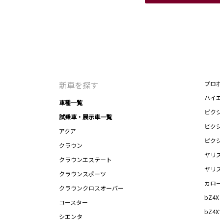
新車を探す
プロ
ハイ
車種一覧
ピク
試乗車・展示車一覧
ピク
アクア
ピク
クラウン
ヤリ
クラウンエステート
ヤリ
クラウンスポーツ
カロ
クラウンクロスオーバー
bZ4X
コースター
bZ4
シエンタ