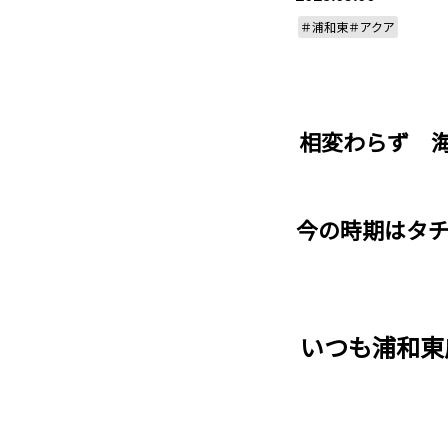
＃浦和東＃アクア
相変わらず 海
今の時期はタチ
いつも浦和東