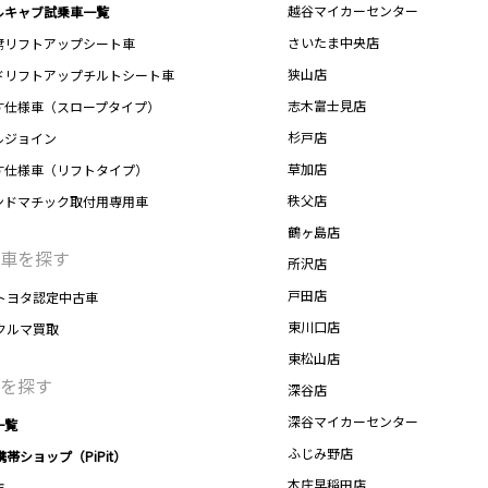
越谷マイカーセンター
ルキャブ試乗車一覧
さいたま中央店
席リフトアップシート車
狭山店
ドリフトアップチルトシート車
志木富士見店
す仕様車（スロープタイプ）
杉戸店
ルジョイン
草加店
す仕様車（リフトタイプ）
秩父店
ンドマチック取付用専用車
鶴ヶ島店
車を探す
所沢店
戸田店
トヨタ認定中古車
東川口店
クルマ買取
東松山店
を探す
深谷店
深谷マイカーセンター
一覧
ふじみ野店
携帯ショップ（PiPit）
本庄早稲田店
店