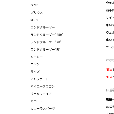
ウェ
GR86
助手
プリウス
サイ
MIRAI
車い
ランドクルーザー
ウェ
ランドクルーザー“250”
車い
ランドクルーザー“70”
フレ
ランドクルーザー“FJ”
ルーミー
中古
コペン
NEW
ライズ
NEW
アルファード
ハイエースワゴン
店舗
ヴェルファイア
店舗
カローラ
auの
カローラスポーツ
上尾