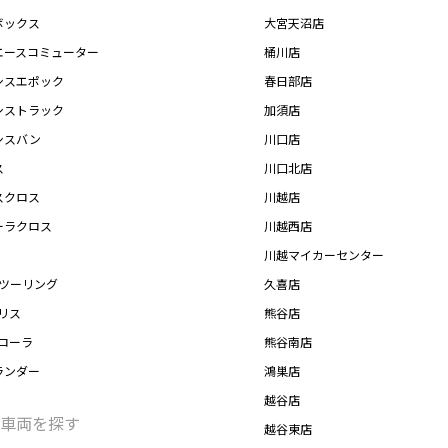
ボックス
大宮天沼店
エースコミューター
桶川店
シスエポック
春日部店
シストラック
加須店
シスバン
川口店
ス
川口北店
スクロス
川越店
ーラクロス
川越西店
川越マイカーセンター
Xツーリング
久喜店
リス
熊谷店
カローラ
熊谷南店
ランダー
鴻巣店
越谷店
車両を探す
越谷東店