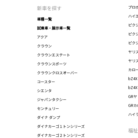
新車を探す
プロ
ハイ
車種一覧
ピク
試乗車・展示車一覧
ピク
アクア
ピク
クラウン
ヤリ
クラウンエステート
ヤリ
クラウンスポーツ
カロ
クラウンクロスオーバー
bZ4X
コースター
bZ4
シエンタ
GRヤ
ジャパンタクシー
GR
センチュリー
ハイ
ダイナ ダンプ
ダイナカーゴ１トンシリーズ
福祉
ダイナカーゴ２トンシリーズ