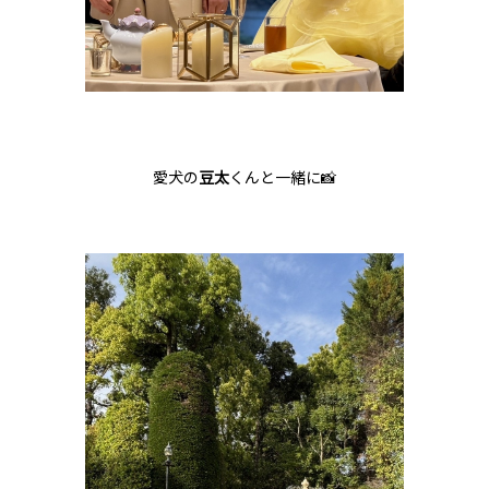
愛犬の
豆太
くんと一緒に📸