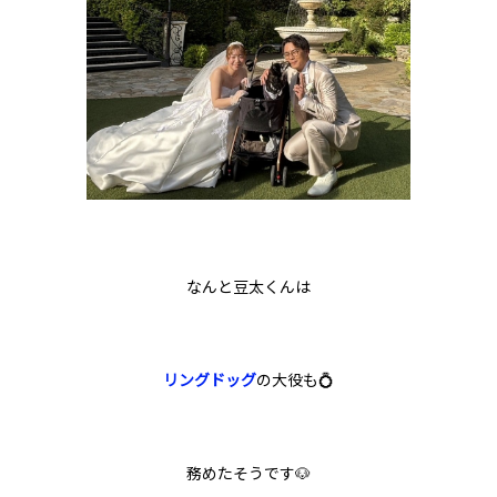
なんと豆太くんは
リングドッグ
の大役も💍
務めたそうです🐶