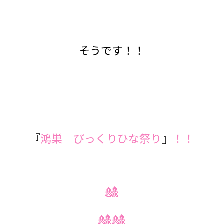
そうです！！
『
鴻巣 びっくりひな祭り
』
！！
🎎
🎎🎎