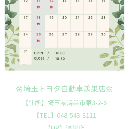
🌼埼玉トヨタ自動車鴻巣店🌼
【住所】埼玉県鴻巣市東3-2-6
【TEL】048-543-3111
【HP】
鴻巣店