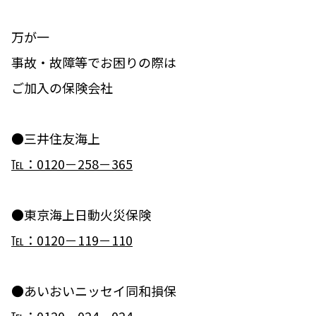
万が一
事故・故障等でお困りの際は
ご加入の保険会社
●三井住友海上
℡：0120－258－365
●東京海上日動火災保険
℡：0120－119－110
●あいおいニッセイ同和損保
℡：0120－024－024