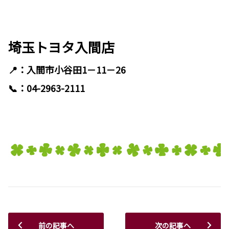
埼玉トヨタ入間店
📍：入間市小谷田1－11－26
📞：04-2963-2111
前の記事へ
次の記事へ