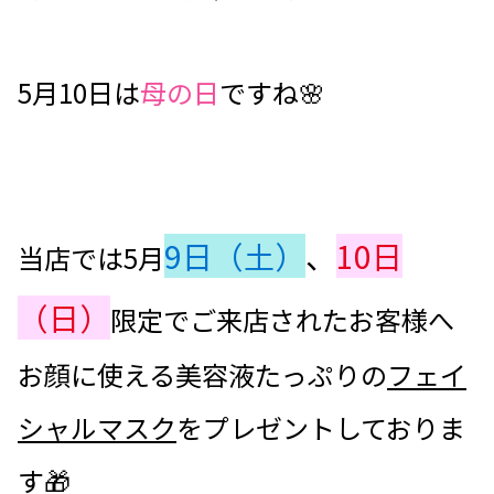
5月10日は
母の日
ですね🌸
9日（土）
、
10日
当店では5月
（日）
限定でご来店されたお客様へ
お顔に使える美容液たっぷりの
フェイ
シャルマスク
をプレゼントしておりま
す🎁