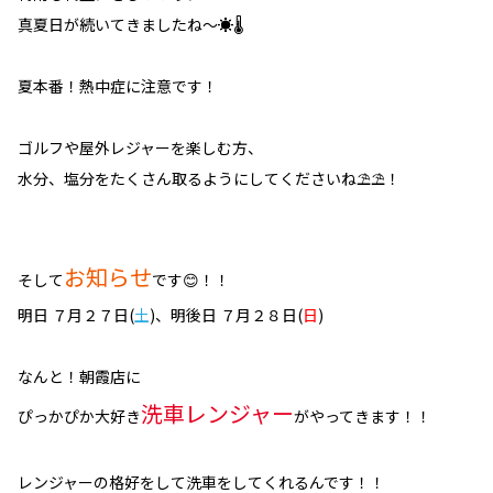
真夏日が続いてきましたね～☀🌡
夏本番！熱中症に注意です！
ゴルフや屋外レジャーを楽しむ方、
水分、塩分をたくさん取るようにしてくださいね⛱⛱！
お知らせ
そして
です😊！！
明日 ７月２７日(
土
)、明後日 ７月２８日(
日
)
なんと！朝霞店に
洗車レンジャー
ぴっかぴか大好き
がやってきます！！
レンジャーの格好をして洗車をしてくれるんです！！