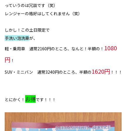
っていうのは冗談です（笑）
レンジャーの格好はしてくれません（笑）
しかし！この土日限定で
手洗い泡洗車
が、
1080
軽・乗用車 通常2160円のところ、なんと！半額の！
円
！
1620円
SUV・ミニバン 通常3240円のところ、半額の
！！！
お得
とにかく！
です！！！