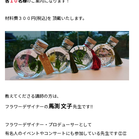
各
１０
名様
のご案内になります！
材料費３００円(税込)を 頂戴いたします。
教えてくださる講師の方は、
馬渕 文子
フラワーデザイナーの
先生です‼
フラワーデザイナー・プロデューサーとして
有名人のイベントやコンサートにも参加している先生です👏👏