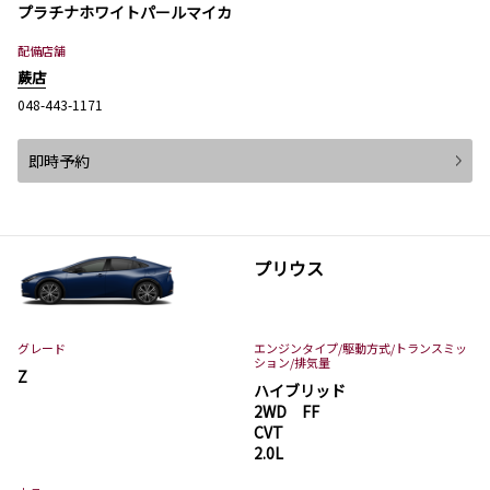
プラチナホワイトパールマイカ
配備店舗
蕨店
048-443-1171
即時予約
プリウス
グレード
エンジンタイプ
/駆動方式/
トランスミッ
ション
/排気量
Z
ハイブリッド
2WD FF
CVT
2.0L