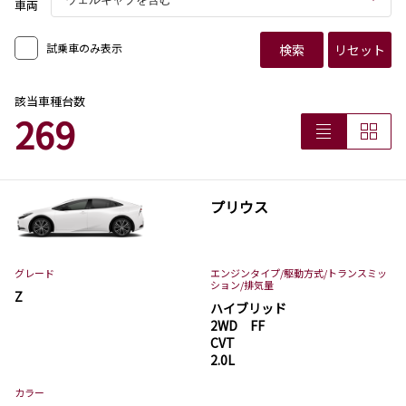
車両
試乗車のみ表示
検索
リセット
該当車種台数
269
プリウス
グレード
エンジンタイプ
/駆動方式/
トランスミッ
ション
/排気量
Z
ハイブリッド
2WD FF
CVT
2.0L
カラー