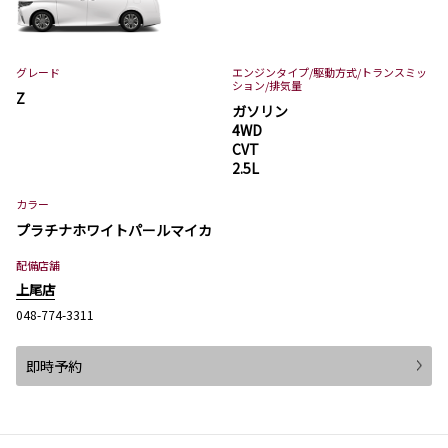
グレード
エンジンタイプ
/駆動方式/
トランスミッ
ション
/排気量
Z
ガソリン
4WD
CVT
2.5L
カラー
プラチナホワイトパールマイカ
配備店舗
上尾店
048-774-3311
即時予約