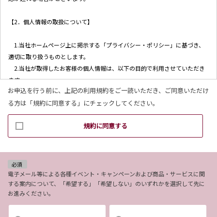
【2．個人情報の取扱について】
1.当社ホームページ上に掲示する「プライバシー・ポリシー」に基づき、
適切に取り扱うものとします。
2.当社が取得したお客様の個人情報は、以下の目的で利用させていただき
ます。
お申込を行う前に、上記の利用規約をご一読いただき、ご同意いただけ
(1)お客様リクエストに対応するにあたって問題が発生した場合の確認・
る方は「規約に同意する」にチェックしてください。
連絡
(2)お客様から照会があった場合のリクエスト情報の確認
規約に同意する
(3)お客様に不利益を与えないために行う、お客様に対する迅速なご連絡
（電子メール、電話、郵送によるご連絡）
(4)当社で取り扱っている商品・サービスなどに関する営業上のご案内
(5)商品の企画・開発あるいはお客様満足向上策などの検討のためのお客
必須
様アンケート調査の実施
電子メール等による各種イベント・キャンペーンおよび商品・サービスに関
する案内について、「希望する」「希望しない」のいずれかを選択して先に
お進みください。
【3．推奨環境について】