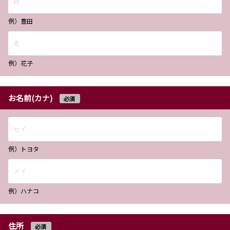
例）豊田
例）花子
お名前(カナ)
必須
例）トヨタ
例）ハナコ
住所
必須