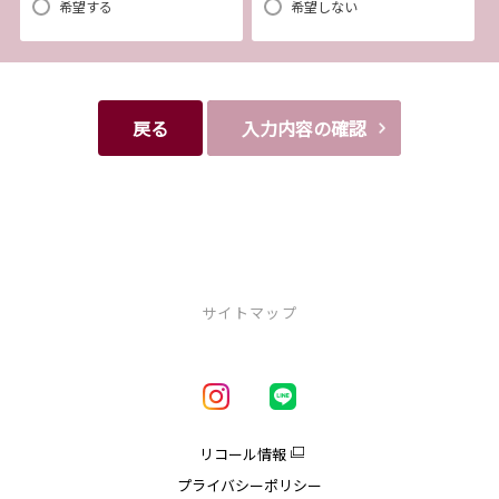
1.当社の推奨するインターネット環境にてお申込みをお願いします。推奨
希望する
希望しない
以外の環境によって発生した情報の不備や
それに伴う連絡の不徹底については責任を負いかねますので、あらかじ
めご了承ください。
なお、不具合の生じたデータについてはお客様にお断り無く削除させて
戻る
入力内容の確認
いただく場合がございます。
※推奨環境についてはTOYOTAメーカーサイト「ご利用にあたって」を
参照ください。
【4．規約について】
サイトマップ
1.本規約は事前の告知なく変更することがあります。変更した内容は本ペ
ージにてご確認いただくものとします。
新車を探す
【トヨタ自動車への個人情報の第三者提供について】
車種一覧
1.当社が取得したお客様の個人情報（本リクエストフォームよりご入力いた
試乗車・展示車一覧
リコール情報
だいた氏名、住所、電話番号、メールアドレスを含む本リクエストの内容、
アクア
プライバシーポリシー
当ウェブサイトの閲覧情報）は、本リクエストフォームのシステムに不具合
クラウン