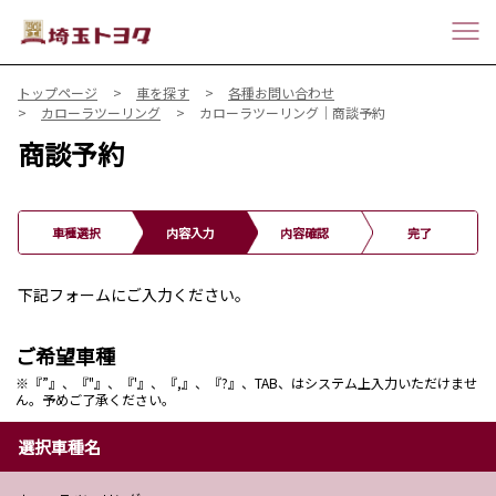
トップページ
車を探す
各種お問い合わせ
カローラツーリング
カローラツーリング｜商談予約
商談予約
車種選択
内容入力
内容確認
完了
下記フォームにご入力ください。
ご希望車種
※『”』、『"』、『'』、『,』、『?』、TAB、はシステム上入力いただけませ
ん。予めご了承ください。
選択車種名