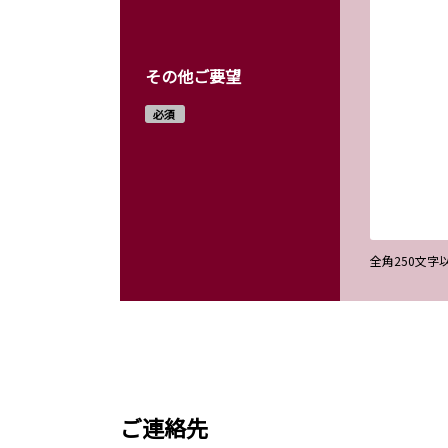
その他ご要望
必須
全角250文
ご連絡先