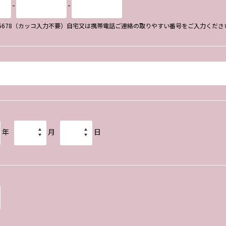
-
-
34-5678（カッコ入力不要）自宅又は携帯電話ご連絡の取りやすい番号をご入力くださ
年
月
日