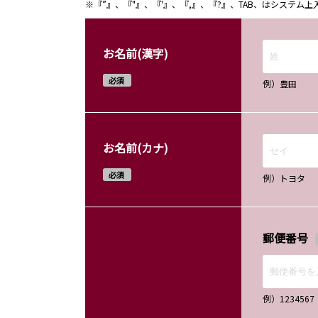
※『”』、『"』、『'』、『,』、『?』、TAB、はシステ
お名前(漢字)
必須
例）豊田
お名前(カナ)
必須
例）トヨタ
郵便番号
例）12345