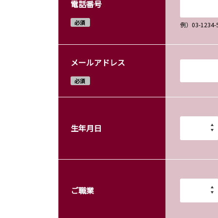
電話番号
必須
例）03-12
メールアドレス
必須
生年月日
ご職業