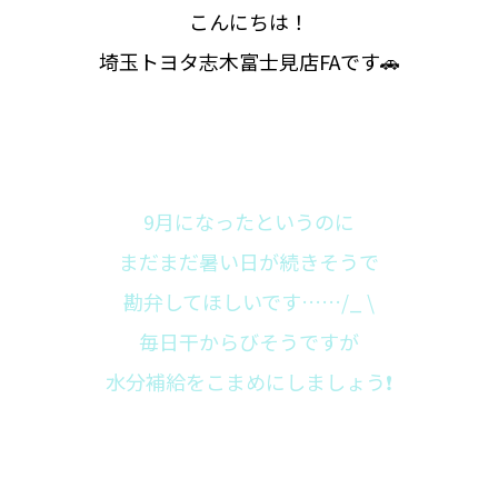
こんにちは！
埼玉トヨタ志木富士見店FAです🚗
9月になったというのに
まだまだ暑い日が続きそうで
勘弁してほしいです……/_ \
毎日干からびそうですが
水分補給をこまめにしましょう❗