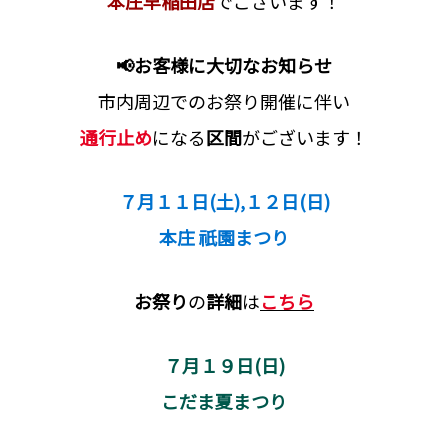
本庄早稲田店
でございます！
📢お客様に大切なお知らせ
市内周辺でのお祭り開催に伴い
通行止め
になる
区間
がございます！
７月１１日(土),１２日(日)
本庄 祇園まつり
お祭り
の
詳細
は
こちら
７月１９日(日)
こだま夏まつり