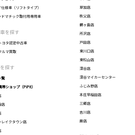
草加店
す仕様車（リフトタイプ）
秩父店
ンドマチック取付用専用車
鶴ヶ島店
車を探す
所沢店
戸田店
トヨタ認定中古車
東川口店
クルマ買取
東松山店
を探す
深谷店
深谷マイカーセンター
一覧
ふじみ野店
携帯ショップ（PiPit）
本庄早稲田店
店
三郷店
西店
吉川店
店
蕨店
ンレイクタウン店
店