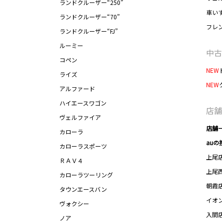
ランドクルーザー“250”
車い
ランドクルーザー“70”
フレ
ランドクルーザー“FJ”
ルーミー
中古
コペン
NEW
ライズ
NEW
アルファード
ハイエースワゴン
店舗
ヴェルファイア
店舗
カローラ
auの
カローラスポーツ
上尾
ＲＡＶ４
上尾
カローラツーリング
朝霞
タウンエースバン
イオ
ヴォクシー
入間
ノア