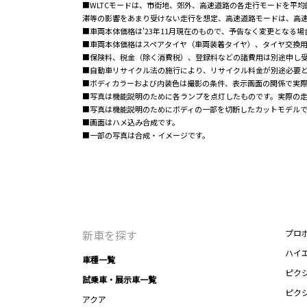
■WLTCモードは、市街地、郊外、高速道路の各走行モードを平
滞等の影響をあまり受けない走行を想定、高速道路モードは、高
■車両本体価格は'23年11月現在のもので、予告なく変更となる
■車両本体価格はスペアタイヤ（車両装着タイヤ）、タイヤ交換
■保険料、税金（除く消費税）、登録料などの諸費用は別途申し
■自動車リサイクル法の施行により、リサイクル料金が別途必要
■ボディカラーおよび内装色は撮影の条件、表示画面の関係で実
■写真は機能説明のために各ランプを点灯したものです。実際の
■写真は機能説明のためにボディの一部を切断したカットモデル
■画面はハメ込み合成です。
■一部の写真は合成・イメージです。
新車を探す
プロ
ハイ
車種一覧
ピク
試乗車・展示車一覧
ピク
アクア