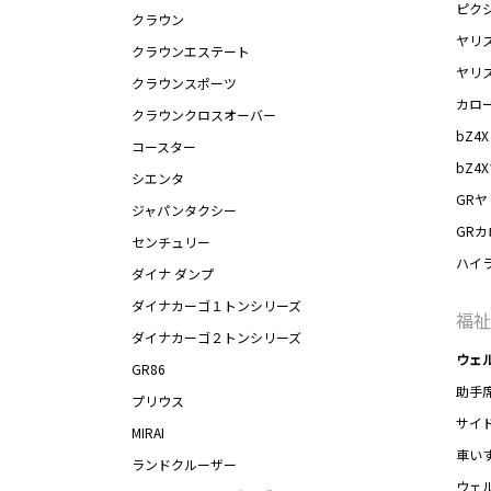
ピク
クラウン
ヤリ
クラウンエステート
ヤリ
クラウンスポーツ
カロ
クラウンクロスオーバー
bZ4X
コースター
bZ4
シエンタ
GRヤ
ジャパンタクシー
GR
センチュリー
ハイ
ダイナ ダンプ
ダイナカーゴ１トンシリーズ
福祉
ダイナカーゴ２トンシリーズ
ウェ
GR86
助手
プリウス
サイ
MIRAI
車い
ランドクルーザー
ウェ