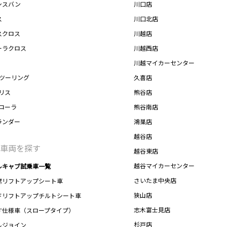
シスバン
川口店
ス
川口北店
スクロス
川越店
ーラクロス
川越西店
川越マイカーセンター
Xツーリング
久喜店
リス
熊谷店
カローラ
熊谷南店
ランダー
鴻巣店
越谷店
車両を探す
越谷東店
越谷マイカーセンター
ルキャブ試乗車一覧
さいたま中央店
席リフトアップシート車
狭山店
ドリフトアップチルトシート車
志木富士見店
す仕様車（スロープタイプ）
杉戸店
ルジョイン