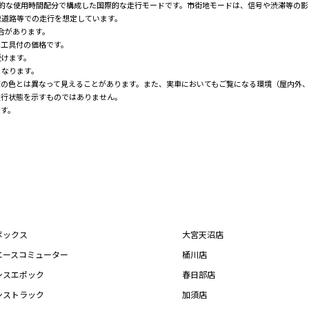
均的な使用時間配分で構成した国際的な走行モードです。市街地モードは、信号や渋滞等の
速道路等での走行を想定しています。
場合があります。
用工具付の価格です。
受けます。
となります。
際の色とは異なって見えることがあります。また、実車においてもご覧になる環境（屋内外
走行状態を示すものではありません。
です。
ボックス
大宮天沼店
エースコミューター
桶川店
シスエポック
春日部店
シストラック
加須店