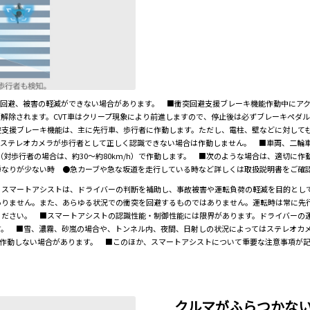
の回避、被害の軽減ができない場合があります。 ■衝突回避支援ブレーキ機能作動中にア
解除されます。CVT車はクリープ現象により前進しますので、停止後は必ずブレーキペダル
避支援ブレーキ機能は、主に先行車、歩行者に作動します。ただし、電柱、壁などに対して
、ステレオカメラが歩行者として正しく認識できない場合は作動しません。 ■車両、二
/h（対歩行者の場合は、約30～約80km/h）で作動します。 ■次のような場合は、適切
重なりが少ない時 ●急カーブや急な坂道を走行している時など詳しくは取扱説明書をご確
。スマートアシストは、ドライバーの判断を補助し、事故被害や運転負荷の軽減を目的とし
ありません。また、あらゆる状況での衝突を回避するものではありません。運転時は常に先
ください。 ■スマートアシストの認識性能・制御性能には限界があります。ドライバーの
す。 ■雪、濃霧、砂嵐の場合や、トンネル内、夜間、日射しの状況によってはステレオカ
が作動しない場合があります。 ■このほか、スマートアシストについて重要な注意事項が
クルマがふらつかな