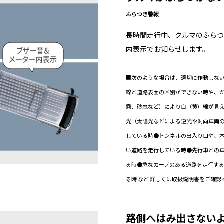
ふらつき警報
長時間走行中、クルマのふらつ
内表示でお知らせします。
■次のような場合は、適切に作動しない
線と道路表面の区別ができない時や、
霧、砂嵐など）により白（黄）線が見
光（太陽光などによる逆光や対向車両
している時●トンネルの出入り口や、
い道路を走行している時●先行車との
る時●急なカーブのある道路を走行す
る時 など 詳しくは取扱説明書をご確認
路側へはみ出さない