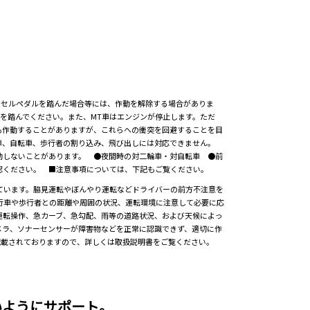
クセルペダルを踏んだ場合等には、作動を解除する場合がありま
を踏んでください。また、MT車はエンジンが停止します。ただ
も作動することがありますが、これらへの衝突を回避することを目
輪車、自転車、歩行者の割り込み、飛び出しには対応できません。
に作動しないことがあります。 ●夜間時の対二輪車・対自転車 ●前
認ください。 ■注意事項については、下記もご覧ください。
ています。脇見運転やぼんやり運転などドライバーの前方不注意を
行車や歩行者との距離や周囲の状況、運転環境に注意して必要に応
運転操作、急カーブ、急勾配、雨等の道路状況、および天候によっ
メラ、ソナーセンサーが障害物などを正常に認識できず、適切に作
記載されておりますので、詳しくは取扱説明書をご覧ください。
いようにサポート。