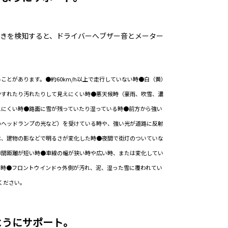
きを検知すると、ドライバーへブザー音とメーター
ことがあります。●約60km/h以上で走行していない時●白（黄）
かすれたり汚れたりして見えにくい時●悪天候時（豪雨、吹雪、濃
えにくい時●路面に雪が残っていたり湿っている時●前方から強い
のヘッドランプの光など）を受けている時や、強い光が道路に反射
木、建物の影などで明るさが変化した時●夜間で街灯のついていな
車間距離が短い時●車線の幅が狭い時や広い時、または変化してい
る時●フロントウインドゥ外側が汚れ、泥、湿った雪に覆われてい
ください。
ようにサポート。