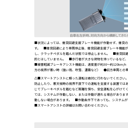
■状況によっては、衝突回避支援ブレーキ機能が作動せず、衝突
す。 ■衝突回避により車両停止後、衝突回避支援ブレーキ機能が
し、クラッチペダルを踏んだ状態では停止しません。 ■衝突回
的とはしていません。 ■歩行者が大きな荷物を持っているなど
■被害軽減ブレーキアシスト機能は、速度差が約30～約120km
方の視界が悪い時（強い雨、吹雪、濃霧など） ●前方車両との
⚠■スマートアシストに頼った運転は絶対に行わないでください
防止したり、悪天候時の視界不良下での運転を支援する装置では
じてブレーキペダルを踏むなど距離を保ち、安全運転を心がけて
ては、システムが作動しない、または作動が遅れる場合がありま
動しない場合があります。 ■作動条件下であっても、システム
■スマートアシストの詳細はお問い合わせください。