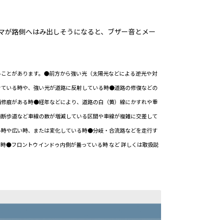
クルマが路側へはみ出しそうになると、ブザー音とメー
いことがあります。●前方から強い光（太陽光などによる逆光や対
けている時や、強い光が道路に反射している時●道路の修復などの
補修痕がある時●経年などにより、道路の白（黄）線にかすれや重
横断歩道など車線の数が増減している区間や車線が複雑に交差して
い時や広い時、または変化している時●分岐・合流路などを走行す
時●フロントウインドゥ内側が曇っている時 など 詳しくは取扱説