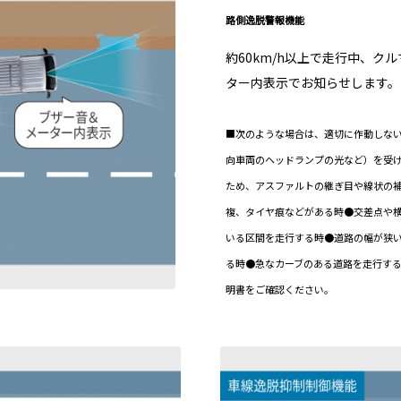
路側逸脱警報機能
約60km/h以上で走行中、
ター内表示でお知らせします。
■次のような場合は、適切に作動しな
向車両のヘッドランプの光など）を受
ため、アスファルトの継ぎ目や線状の
複、タイヤ痕などがある時●交差点や
いる区間を走行する時●道路の幅が狭
る時●急なカーブのある道路を走行する
明書をご確認ください。