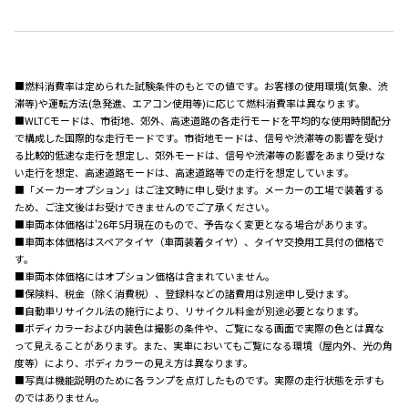
■燃料消費率は定められた試験条件のもとでの値です。お客様の使用環境(気象、渋
滞等)や運転方法(急発進、エアコン使用等)に応じて燃料消費率は異なります。
■WLTCモードは、市街地、郊外、高速道路の各走行モードを平均的な使用時間配分
で構成した国際的な走行モードです。市街地モードは、信号や渋滞等の影響を受け
る比較的低速な走行を想定し、郊外モードは、信号や渋滞等の影響をあまり受けな
い走行を想定、高速道路モードは、高速道路等での走行を想定しています。
■「メーカーオプション」はご注文時に申し受けます。メーカーの工場で装着する
ため、ご注文後はお受けできませんのでご了承ください。
■車両本体価格は'26年5月現在のもので、予告なく変更となる場合があります。
■車両本体価格はスペアタイヤ（車両装着タイヤ）、タイヤ交換用工具付の価格で
す。
■車両本体価格にはオプション価格は含まれていません。
■保険料、税金（除く消費税）、登録料などの諸費用は別途申し受けます。
■自動車リサイクル法の施行により、リサイクル料金が別途必要となります。
■ボディカラーおよび内装色は撮影の条件や、ご覧になる画面で実際の色とは異な
って見えることがあります。また、実車においてもご覧になる環境（屋内外、光の角
度等）により、ボディカラーの見え方は異なります。
■写真は機能説明のために各ランプを点灯したものです。実際の走行状態を示すも
のではありません。