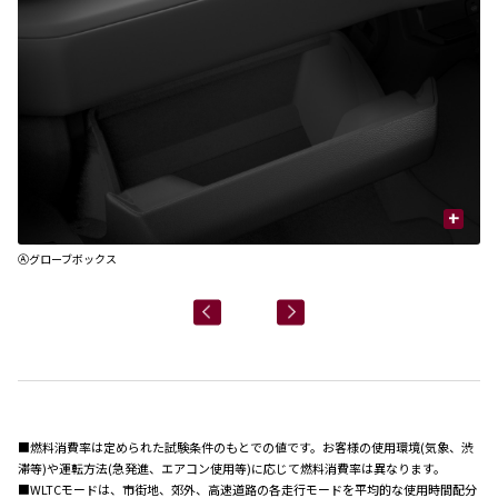
+
US
Ⓐグローブボックス
Ⓑ
■燃料消費率は定められた試験条件のもとでの値です。お客様の使用環境(気象、渋
滞等)や運転方法(急発進、エアコン使用等)に応じて燃料消費率は異なります。
■WLTCモードは、市街地、郊外、高速道路の各走行モードを平均的な使用時間配分