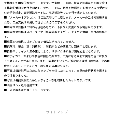
で構成した国際的な走行モードです。市街地モードは、信号や渋滞等の影響を受け
る比較的低速な走行を想定し、郊外モードは、信号や渋滞等の影響をあまり受けな
い走行を想定、高速道路モードは、高速道路等での走行を想定しています。
■「メーカーオプション」はご注文時に申し受けます。メーカーの工場で装着する
ため、ご注文後はお受けできませんのでご了承ください。
■車両本体価格は'26年5月現在のもので、予告なく変更となる場合があります。
■車両本体価格はスペアタイヤ（車両装着タイヤ）、タイヤ交換用工具付の価格で
す。
■車両本体価格にはオプション価格は含まれていません。
■保険料、税金（除く消費税）、登録料などの諸費用は別途申し受けます。
■自動車リサイクル法の施行により、リサイクル料金が別途必要となります。
■ボディカラーおよび内装色は撮影の条件や、ご覧になる画面で実際の色とは異な
って見えることがあります。また、実車においてもご覧になる環境（屋内外、光の角
度等）により、ボディカラーの見え方は異なります。
■写真は機能説明のために各ランプを点灯したものです。実際の走行状態を示すも
のではありません。
■写真は機能説明のためにボディの一部を切断したカットモデルです。
■画面はハメ込み合成です。
■一部の写真は合成・イメージです。
サイトマップ